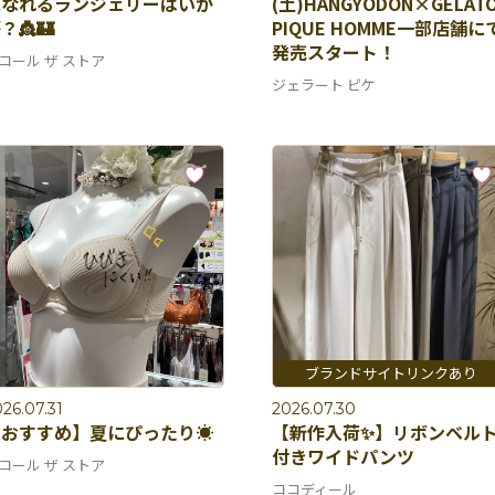
になれるランジェリーはいか
(土)HANGYODON×GELAT
？👸🏰
PIQUE HOMME一部店舗に
発売スタート！
コール ザ ストア
ジェラート ピケ
26.07.31
2026.07.30
おすすめ】夏にぴったり☀️
【新作入荷✨】リボンベル
付きワイドパンツ
コール ザ ストア
ココディール