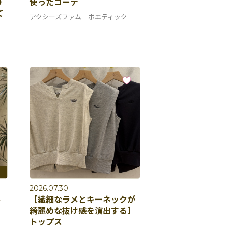
O
使ったコーデ
て
アクシーズファム ポエティック
2026.07.30
ト
【繊細なラメとキーネックが
綺麗めな抜け感を演出する】
トップス