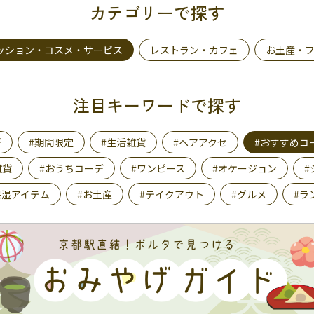
カテゴリーで探す
ッション・コスメ・サービス
レストラン・カフェ
お土産・
注目キーワードで探す
デ
#期間限定
#生活雑貨
#ヘアアクセ
#おすすめコ
雑貨
#おうちコーデ
#ワンピース
#オケージョン
#
保湿アイテム
#お土産
#テイクアウト
#グルメ
#ラ