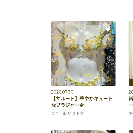
2026.07.30
20
【サルート】華やかキュート
なブラジャー🌼
ワコール ザ ストア
ア