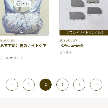
26.07.28
2026.07.27
【おすすめ】夏のナイトケア
《𝑁𝑒𝑤 𝑎𝑟𝑟𝑖𝑣𝑎𝑙》

アネモネ
コール ザ ストア
1
2
3
4