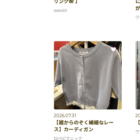
リング🌺 】
が
mimi33
ワ
2026.07.31
20
【裾からのぞく繊細なレー
【
ス】カーディガン
ワ
ロペピクニック