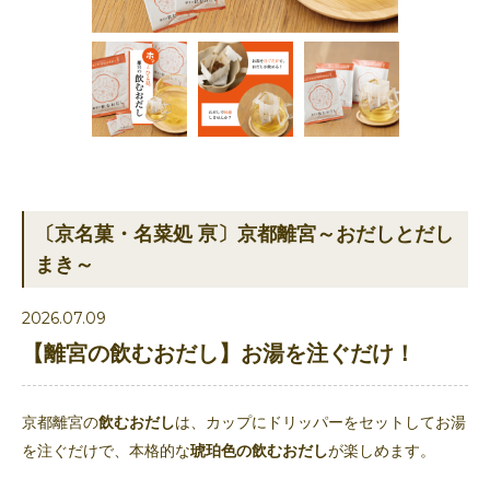
〔京名菓・名菜処 亰〕京都離宮～おだしとだし
まき～
2026.07.09
【離宮の飲むおだし】お湯を注ぐだけ！
京都離宮の
飲むおだし
は、カップにドリッパーをセットしてお湯
を注ぐだけで、本格的な
琥珀色の飲むおだし
が楽しめます。