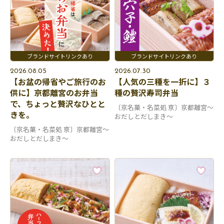
2026.08.05
2026.07.30
【お盆の帰省やご旅行のお
【人気の三種を一折に】３
供に】京都離宮のお弁当
種の贅沢寿司弁当
で、ちょっと贅沢なひとと
〔京名菓・名菜処 亰〕京都離宮～
きを。
おだしとだしまき～
〔京名菓・名菜処 亰〕京都離宮～
おだしとだしまき～