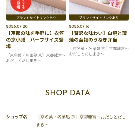
2026.07.20
2026.07.16
【京都の味を手軽に】衣笠
【贅沢な味わい】白焼と蒲
の京小膳 ハーフサイズ登
焼の至福のうなぎ弁当
場
〔京名菓・名菜処 亰〕京都離宮～
おだしとだしまき～
〔京名菓・名菜処 亰〕京都離宮～
おだしとだしまき～
SHOP DATA
ショップ名
〔京名菓・名菜処 亰〕京都離宮～おだしとだし
まき～