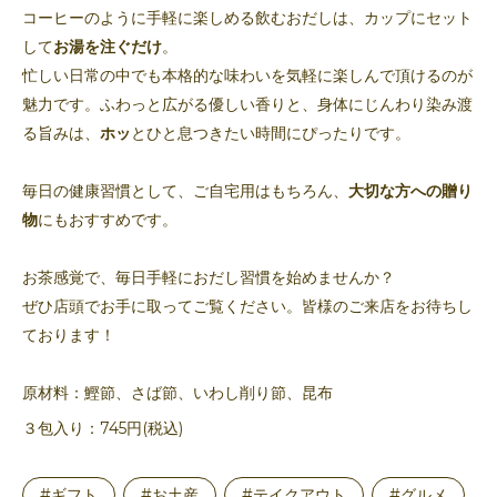
コーヒーのように手軽に楽しめる飲むおだしは、カップにセット
して
お湯を注ぐだけ
。
忙しい日常の中でも本格的な味わいを気軽に楽しんで頂けるのが
魅力です。ふわっと広がる優しい香りと、身体にじんわり染み渡
る旨みは、
ホッ
とひと息つきたい時間にぴったりです。
毎日の健康習慣として、ご自宅用はもちろん、
大切な方への贈り
物
にもおすすめです。
お茶感覚で、毎日手軽におだし習慣を始めませんか？
ぜひ店頭でお手に取ってご覧ください。皆様のご来店をお待ちし
ております！
原材料：鰹節、さば節、いわし削り節、昆布
３包入り：745円(税込)
#ギフト
#お土産
#テイクアウト
#グルメ