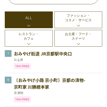
ファッション・
ALL
コスメ・サービス
レストラン・
お土産・フード・
カフェ
スイーツ
おみやげ街道 JR京都駅中央口
1
お土産
TAX FREE
〔おみやげ小路 京小町〕京都の漬物-
2
京町家 川勝總本家
京漬物
TAX FREE