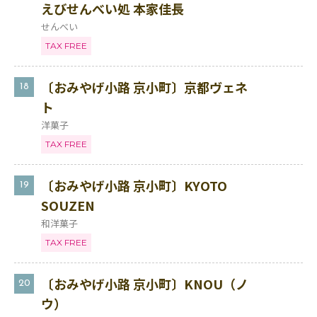
えびせんべい処 本家佳長
せんべい
TAX FREE
〔おみやげ小路 京小町〕京都ヴェネ
18
ト
洋菓子
TAX FREE
〔おみやげ小路 京小町〕KYOTO
19
SOUZEN
和洋菓子
TAX FREE
〔おみやげ小路 京小町〕KNOU（ノ
20
ウ）