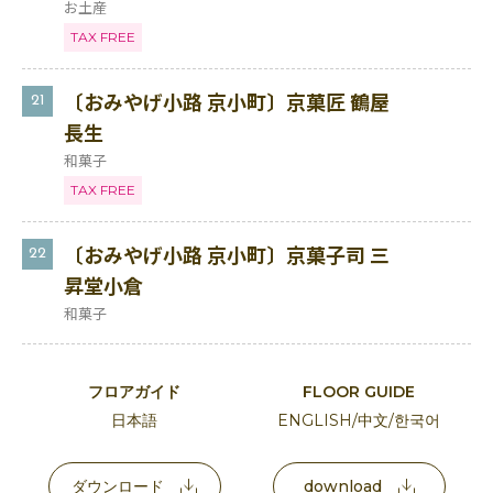
お土産
TAX FREE
〔おみやげ小路 京小町〕京菓匠 鶴屋
21
長生
和菓子
TAX FREE
〔おみやげ小路 京小町〕京菓子司 三
22
昇堂小倉
和菓子
フロアガイド
FLOOR GUIDE
日本語
ENGLISH/中文/한국어
ダウンロード
download