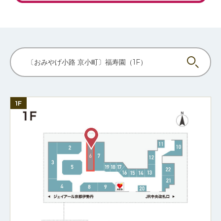
〔おみやげ小路 京小町〕福寿園（1F）
1F