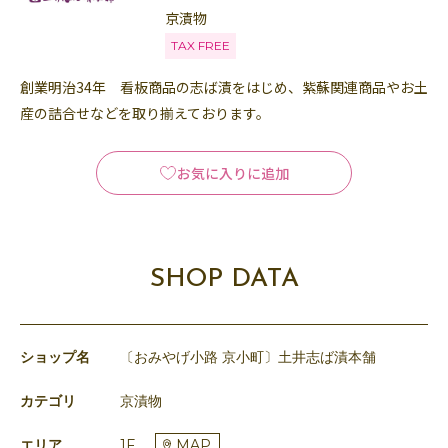
京漬物
TAX FREE
創業明治34年 看板商品の志ば漬をはじめ、紫蘇関連商品やお土
産の詰合せなどを取り揃えております。
お気に入りに追加
SHOP DATA
ショップ名
〔おみやげ小路 京小町〕土井志ば漬本舗
カテゴリ
京漬物
エリア
1F
MAP