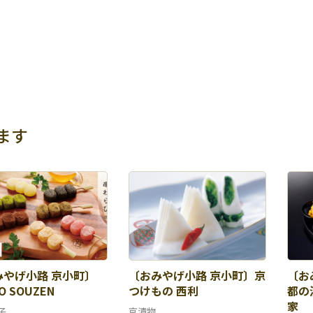
ます
みやげ小路 京小町〕
〔おみやげ小路 京小町〕京
〔お
O SOUZEN
つけもの 西利
都の
家
子
京漬物