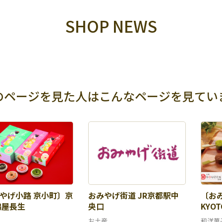
SHOP NEWS
のページを見た人は
こんなページを見てい
やげ小路 京小町〕京
おみやげ街道 JR京都駅中
〔お
鶴屋長生
央口
KYOT
お土産
和洋菓