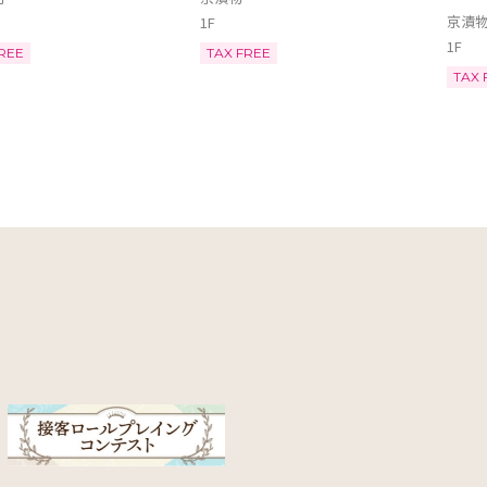
京漬
1F
1F
REE
TAX FREE
TAX 