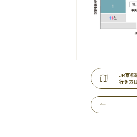
JR京
行き方