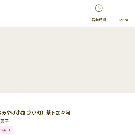
営業時間
おみやげ小路 京小町〕茶ト加々阿
洋菓子
X FREE