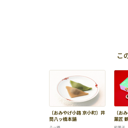
こ
〔おみやげ小路 京小町〕井
〔おみ
筒八ッ橋本舗
菓匠 
八ッ橋
和菓子