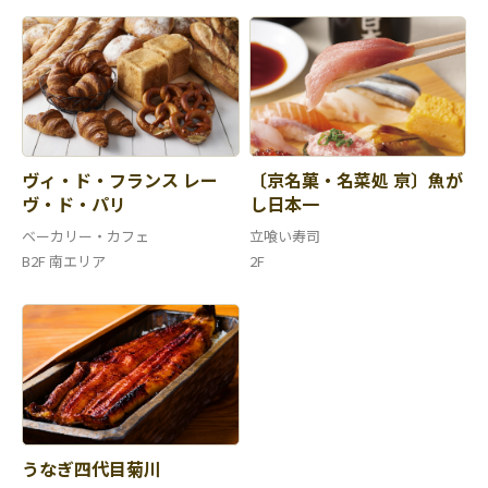
ヴィ・ド・フランス レー
〔京名菓・名菜処 亰〕魚が
ヴ・ド・パリ
し日本一
ベーカリー・カフェ
立喰い寿司
B2F 南エリア
2F
うなぎ四代目菊川