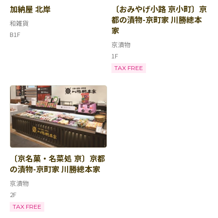
加納屋 北岸
〔おみやげ小路 京小町〕京
都の漬物-京町家 川勝總本
和雑貨
家
B1F
京漬物
1F
TAX FREE
〔京名菓・名菜処 亰〕京都
の漬物-京町家 川勝總本家
京漬物
2F
TAX FREE