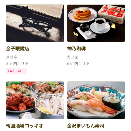
金子眼鏡店
神乃珈琲
メガネ
カフェ
B1F 西エリア
B1F 西エリア
TAX FREE
韓国酒場コッキオ
金沢まいもん寿司