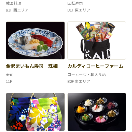
韓国料理
回転寿司
B1F 西エリア
B1F 東エリア
金沢まいもん寿司 珠姫
カルディコーヒーファーム
寿司
コーヒー豆・輸入食品
11F
B2F 南エリア