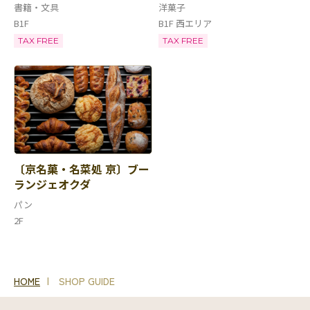
書籍・文具
洋菓子
B1F
B1F 西エリア
TAX FREE
TAX FREE
〔京名菓・名菜処 亰〕ブー
ランジェオクダ
パン
2F
HOME
SHOP GUIDE