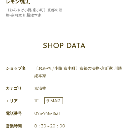
レモン胡瓜」
〔おみやげ小路 京小町〕京都の漬
物-京町家 川勝總本家
SHOP DATA
ショップ名
〔おみやげ小路 京小町〕京都の漬物-京町家 川勝
總本家
カテゴリ
京漬物
エリア
1F
MAP
電話番号
075-748-1521
営業時間
8：30～20：00