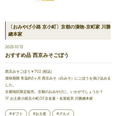
〔おみやげ小路 京小町〕京都の漬物-京町家 川勝
總本家
2025.10.13
おすすめ品 西京みそごぼう
西京みそごぼう￥702 (税込)
賞味期限 常温約3ヶ月 西京みそ（白みそ）にごぼうを漬け込みま
した。
京都地区限定販売。京都のおみやげに、いかがでしょうか？
1F お土産小路京小町/2F京名菓・名菜処亰 川勝總本家
#ギフト
#お土産
#グルメ