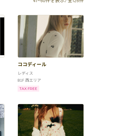
41~60件を表示/全126件
ココディール
レディス
B1F 西エリア
TAX FREE