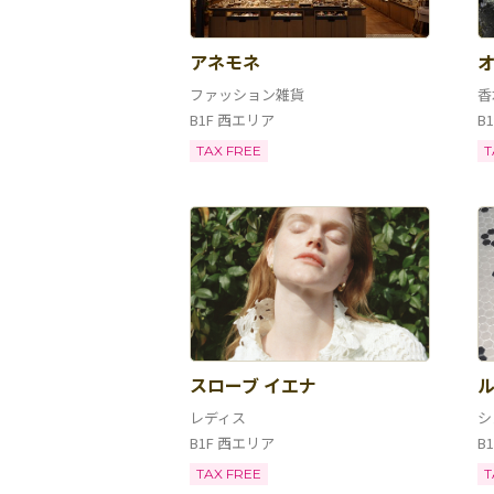
アネモネ
ファッション雑貨
香
B1F 西エリア
B
TAX FREE
T
スローブ イエナ
ル
レディス
シ
B1F 西エリア
B
TAX FREE
T