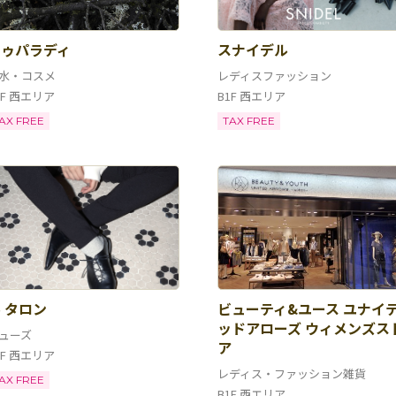
オゥパラディ
スナイデル
水・コスメ
レディスファッション
1F 西エリア
B1F 西エリア
AX FREE
TAX FREE
 タロン
ビューティ&ユース ユナイ
ッドアローズ ウィメンズス
ューズ
ア
1F 西エリア
レディス・ファッション雑貨
AX FREE
B1F 西エリア