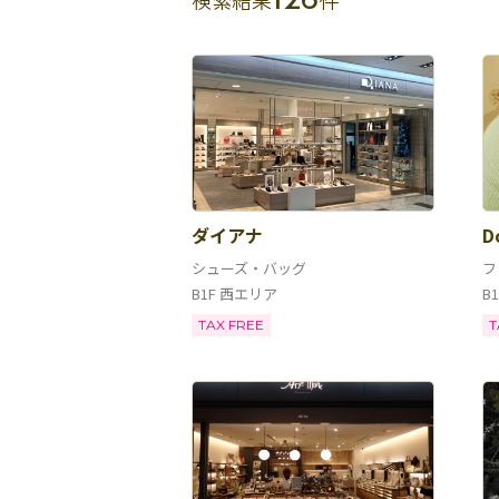
126
ダイアナ
D
シューズ・バッグ
フ
B1F 西エリア
B
TAX FREE
T