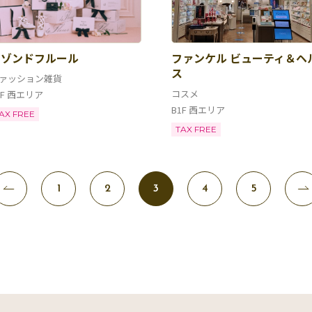
メゾンドフルール
ファンケル ビューティ＆ヘ
ス
ァッション雑貨
コスメ
1F 西エリア
B1F 西エリア
AX FREE
TAX FREE
1
2
3
4
5