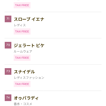
TAX FREE
スローブ イエナ
71
レディス
TAX FREE
ジェラート ピケ
72
ルームウェア
TAX FREE
スナイデル
73
レディスファッション
TAX FREE
オゥパラディ
74
香水・コスメ