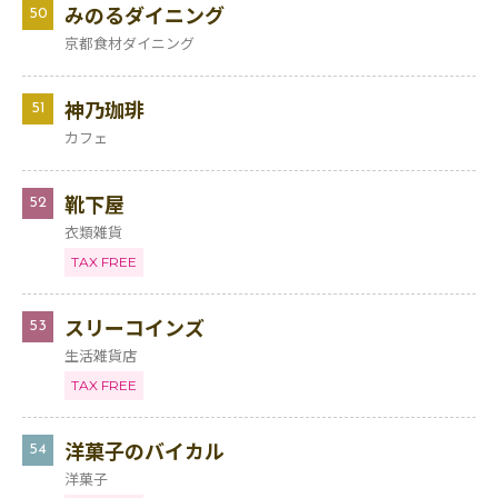
みのるダイニング
50
京都食材ダイニング
神乃珈琲
51
カフェ
靴下屋
52
衣類雑貨
TAX FREE
スリーコインズ
53
生活雑貨店
TAX FREE
洋菓子のバイカル
54
洋菓子