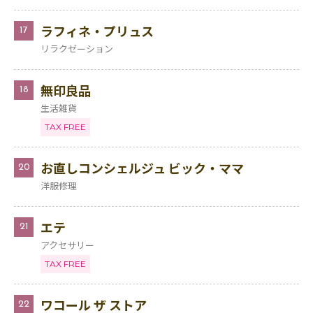
ラフィネ・プリュス
17
リラクゼーション
無印良品
18
生活雑貨
TAX FREE
お直しコンシェルジュ ビック・ママ
20
洋服修理
エテ
21
アクセサリー
TAX FREE
ワコール ザ ストア
22