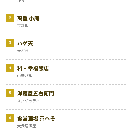
洋食
萬重 小庵
2
京料理
ハゲ天
3
天ぷら
糀・幸福飯店
4
中華バル
洋麺屋五右衛門
5
スパゲッティ
食堂酒場 京へそ
6
大衆居酒屋