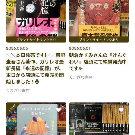
2026.08.05
2026.08.01
＼＼本日発売です❗️／／東野
朝倉かすみさんの『けんぐ
圭吾さん著作、ガリレオ最
わい』店頭にて絶賛発売中
新長編『永遠の記憶』が、
です✨
本日から店頭にて発売を開
くまざわ書店
始しました！⌚️
くまざわ書店