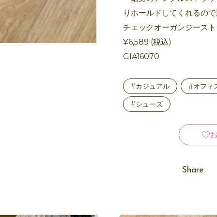
りホールドしてくれるので
チェックオーガンジース
¥6,589 (税込)
GIA16070
#カジュアル
#オフィ
#シューズ
Share