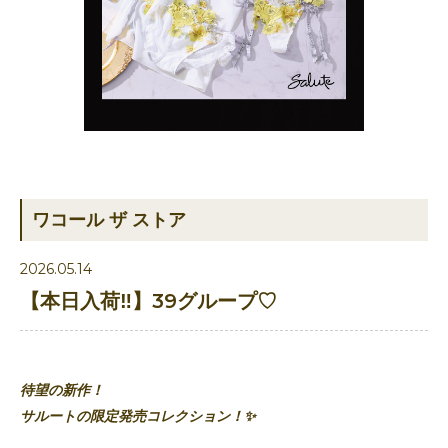
ワコール ザ ストア
2026.05.14
【本日入荷‼️】39グループ♡
待望の新作！
サルートの限定発売コレクション！✨