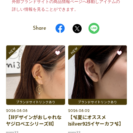
外部ブランドサイトの商品情報ページへ移動しアイテムの
詳しい情報を見ることができます。
Share
2026.08.08
2026.08.02
【⛓️デザインがおしゃれな
【🫧夏にオススメ
ヤジロベエシリーズ⛓️】
❕silver925イヤーカフ🫧】
mimi33
mimi33