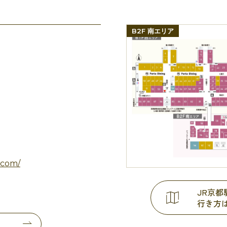
B2F 南エリア
.com/
JR京
行き方