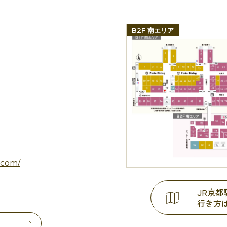
B2F 南エリア
.com/
JR京
行き方