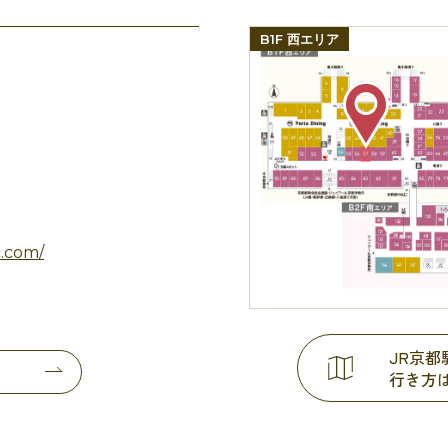
B1F 西エリア
c.com/
JR京
行き方