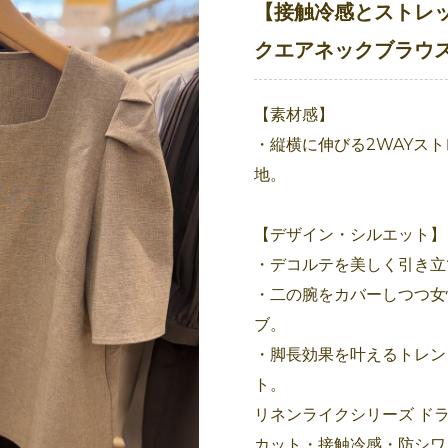
【接触冷感とストレ
クエアネックブラウ
【素材感】
・縦横に伸びる2WAYス
地。
【デザイン・シルエット】
・デコルテを美しく引き立
・二の腕をカバーしつつ女
ブ。
・脚長効果を叶えるトレン
ト。
リネンライクシリーズ ド
カット・接触冷感・防シ