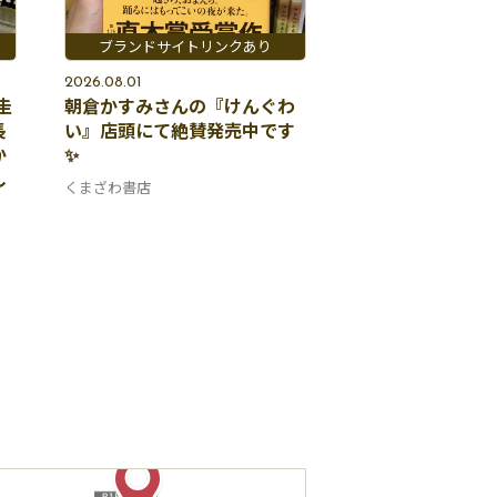
2026.08.01
圭
朝倉かすみさんの『けんぐわ
長
い』店頭にて絶賛発売中です
か
✨
し
くまざわ書店