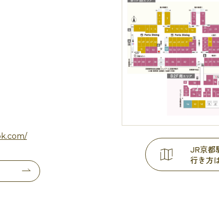
k.com/
JR京
行き方