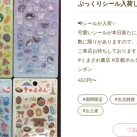
ぷっくりシール入荷し
📢シールが入荷✨
可愛いシールが本日新たに
数に限りがありますので、
ご来店お待ちしております
#くまざわ書店 #京都ポルタ
ンボン
450円〜
#期間限定
#生活雑貨
#お土産