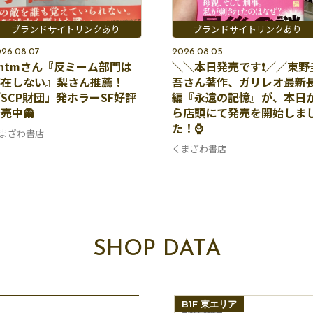
26.08.07
2026.08.05
ntmさん『反ミーム部門は
＼＼本日発売です❗️／／東野
存在しない』梨さん推薦！
吾さん著作、ガリレオ最新
SCP財団」発ホラーSF好評
編『永遠の記憶』が、本日
売中👻
ら店頭にて発売を開始しま
た！⌚️
まざわ書店
くまざわ書店
SHOP DATA
B1F 東エリア