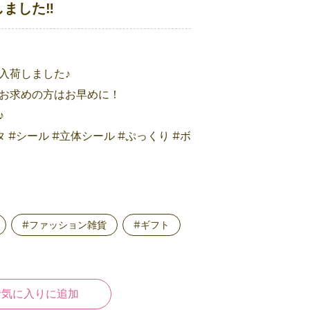
ました‼️
入荷しました♪
お求めの方はお早めに！
♪
 #シール #立体シール #ぷっくり #ボ
#ファッション雑貨
#ギフト
お気に入りに追加