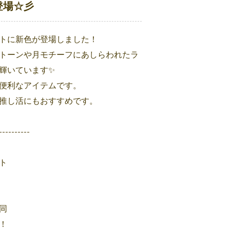
登場☆彡
トに新色が登場しました！
トーンや月モチーフにあしらわれたラ
輝いています✨
便利なアイテムです。
推し活にもおすすめです。
----------
ト
同
！