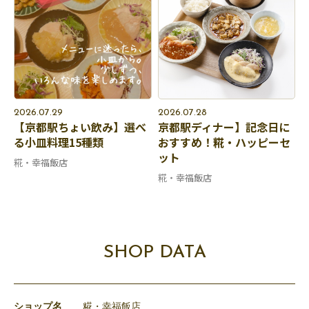
2026.07.29
2026.07.28
【京都駅ちょい飲み】選べ
京都駅ディナー】記念日に
る小皿料理15種類
おすすめ！糀・ハッピーセ
ット
糀・幸福飯店
糀・幸福飯店
SHOP DATA
ショップ名
糀・幸福飯店