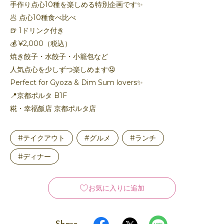
手作り点心10種を楽しめる特別企画です✨
🥟 点心10種食べ比べ
🍺 1ドリンク付き
💰 ¥2,000（税込）
焼き餃子・水餃子・小籠包など
人気点心を少しずつ楽しめます🤤
Perfect for Gyoza & Dim Sum lovers✨
📍京都ポルタ B1F
糀・幸福飯店 京都ポルタ店
#テイクアウト
#グルメ
#ランチ
#ディナー
お気に入りに追加