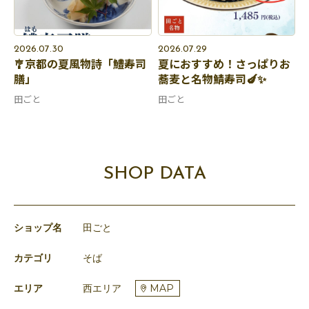
2026.07.30
2026.07.29
🎐京都の夏風物詩「鱧寿司
夏におすすめ！さっぱりお
膳」
蕎麦と名物鯖寿司🍆✨
田ごと
田ごと
SHOP DATA
ショップ名
田ごと
カテゴリ
そば
エリア
西エリア
MAP