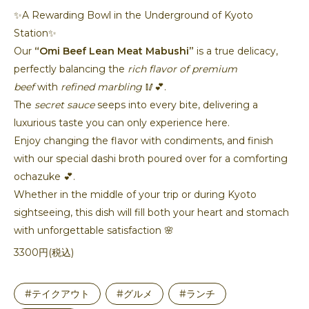
✨A Rewarding Bowl in the Underground of Kyoto
Station✨
Our
“Omi Beef Lean Meat Mabushi”
is a true delicacy,
perfectly balancing the
rich flavor of premium
beef
with
refined marbling
🥢💕.
The
secret sauce
seeps into every bite, delivering a
luxurious taste you can only experience here.
Enjoy changing the flavor with condiments, and finish
with our special dashi broth poured over for a comforting
ochazuke 💕.
Whether in the middle of your trip or during Kyoto
sightseeing, this dish will fill both your heart and stomach
with unforgettable satisfaction 🌸
3300円(税込)
#テイクアウト
#グルメ
#ランチ