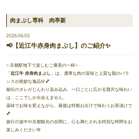
肉まぶし専科 肉亭新
2026.06.02
📢【近江牛赤身肉まぶし】のご紹介✨
✨京都駅地下で楽しむご褒美の一杯✨
「
近江牛 赤身肉まぶし
」は、濃厚な肉の旨味と上質な脂のバラ
ンスが絶妙な逸品🥢💕
秘伝のタレがじんわり染み込み、一口ごとに広がる贅沢な味わい
は、ここでしか出会えません。
薬味でお味を変えながら、最後は特製お出汁で味わうお茶漬けで
💕
旅行の途中や京都観光の合間に、心も満たされる特別な時間をお
楽しみください🌸