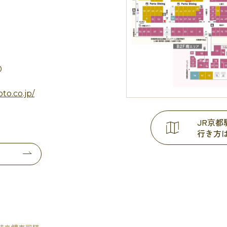
0
to.co.jp/
JR京
行き方