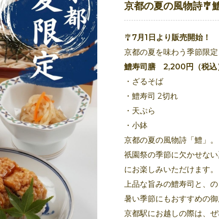
京都の夏の風物詩🎐
🎐
7月1日より販売開始！
京都の夏を味わう季節限定
鱧寿司膳 2,200円（税込
・ざるそば
・鱧寿司 2切れ
・天ぷら
・小鉢
京都の夏の風物詩「鱧」。
祇園祭の季節に欠かせない
にお楽しみいただけます。
上品な旨みの鱧寿司と、の
暑い季節にもおすすめの御
京都駅にお越しの際は、ぜ