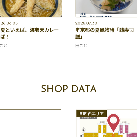
26.08.05
2026.07.30
夏といえば、海老天カレー
🎐京都の夏風物詩「鱧寿司
そば！
膳」
ごと
田ごと
SHOP DATA
B1F 西エリア