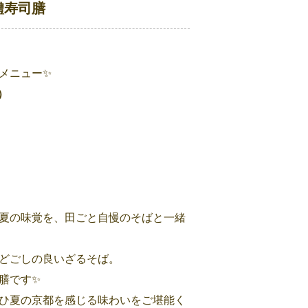
鱧寿司膳
メニュー✨
）
夏の味覚を、田ごと自慢のそばと一緒
どごしの良いざるそば。
膳です✨
ひ夏の京都を感じる味わいをご堪能く