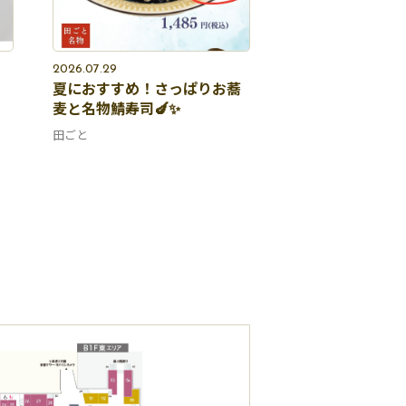
2026.07.29
夏におすすめ！さっぱりお蕎
麦と名物鯖寿司🍆✨
田ごと