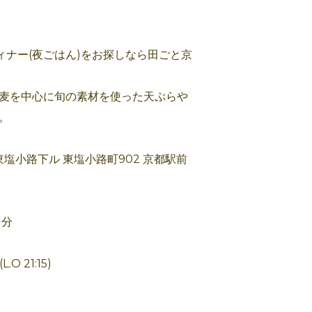
ィナー(夜ごはん)をお探しなら田ごと京
蕎麦を中心に旬の素材を使った天ぷらや
。
東塩小路下ル 東塩小路町902 京都駅前
１分
.O 21:15)