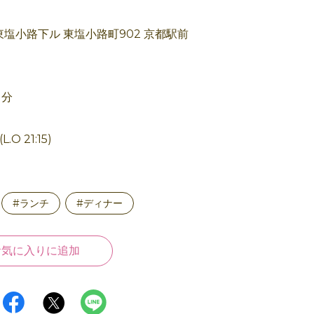
東塩小路下ル 東塩小路町902 京都駅前
１分
.O 21:15)
#ランチ
#ディナー
お気に入りに追加