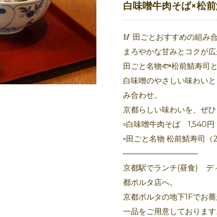
白味噌牛肉そば×松前
🥢 田ごとおすすめの組み
まろやかな甘みとコクが広
田ごと名物🐟松前鯖寿司
白味噌のやさしい味わいと
み合わせ。
京都らしい味わいを、ぜひ
▫️白味噌牛肉そば 1,540
▫️田ごと名物 松前鯖寿司（
──────────────
京都駅でランチ(昼食) デ
都ポルタ店へ。
京都ポルタの地下1Fでお
一品をご用意しております