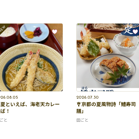
26.08.05
2026.07.30
夏といえば、海老天カレー
🎐京都の夏風物詩「鱧寿司
そば！
膳」
ごと
田ごと