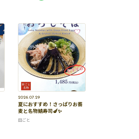
2026.07.29
夏におすすめ！さっぱりお蕎
麦と名物鯖寿司🍆✨
田ごと